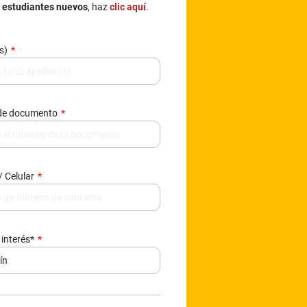
e estudiantes nuevos
, haz
clic aquí
.
(s)
de documento
/ Celular
 interés*