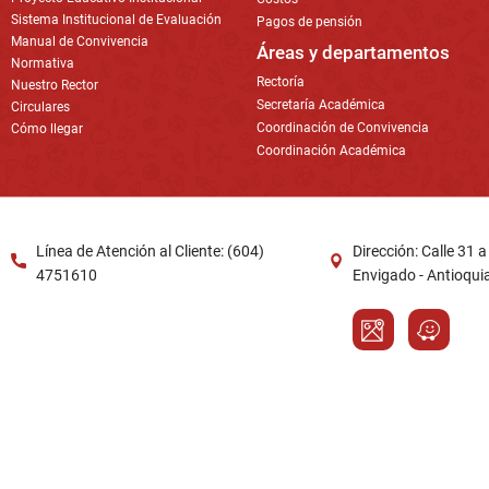
Sistema Institucional de Evaluación
Pagos de pensión
Manual de Convivencia
Áreas y departamentos
Normativa
Rectoría
Nuestro Rector
Secretaría Académica
Circulares
Coordinación de Convivencia
Cómo llegar
Coordinación Académica
Línea de Atención al Cliente: (604)
Dirección: Calle 31 
4751610
Envigado - Antioqui