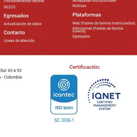
Novedades Institucionales
Psicoorientación escolar
Noticias
SILECS
Plataformas
Egresados
Web (Padres de familia matriculados)
Actualización de datos
Admisiones (Padres de familia
nuevos)
Contacto
Egresados
Líneas de atención
Certificación:
a Sur 43 a 92
a - Colombia