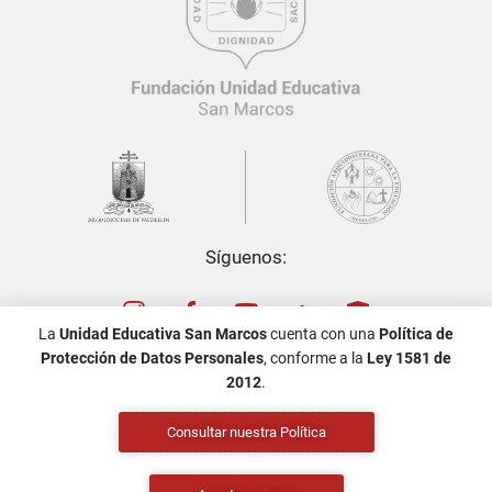
Síguenos:
La
Unidad Educativa San Marcos
cuenta con una
Política de
Protección de Datos Personales
, conforme a la
Ley 1581 de
2012
.
Política de Tratamiento de Datos Personales
Consultar nuestra Política
Aviso de privacidad