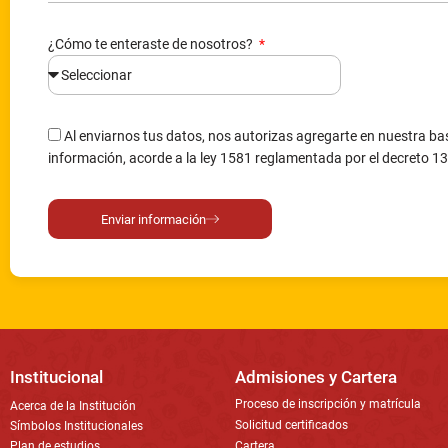
¿Cómo te enteraste de nosotros?
Al enviarnos tus datos, nos autorizas agregarte en nuestra bas
información, acorde a la ley 1581 reglamentada por el decreto 1
Enviar información
Institucional
Admisiones y Cartera
Proceso de inscripción y matrícula
Acerca de la Institución
Solicitud certificados
Símbolos Institucionales
Plan de estudios
Cartera