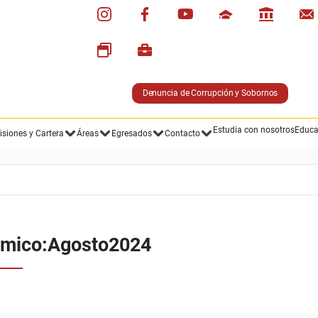
Denuncia de Corrupción y Sobornos
Calendario Académico
Estudia con nosotros
Educa
siones y Cartera
Áreas
Egresados
Contacto
émico:
Agosto
2024