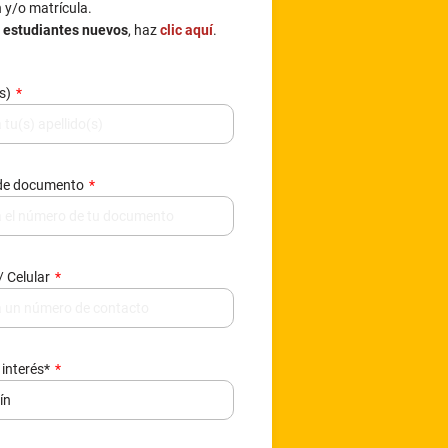
n y/o matrícula.
e estudiantes nuevos
, haz
clic aquí
.
(s)
de documento
/ Celular
 interés*