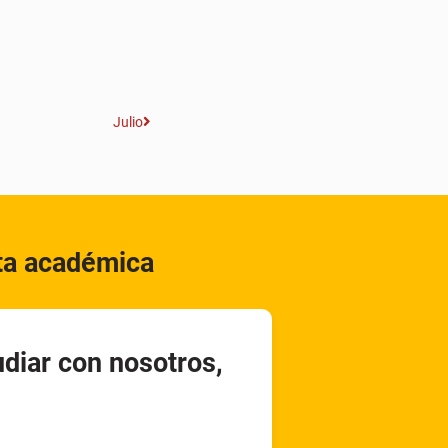
Julio
rta académica
udiar con nosotros,