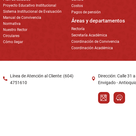
Proyecto Educativo Institucional
Costos
Sistema Institucional de Evaluación
Pagos de pensión
Manual de Convivencia
Áreas y departamentos
Normativa
Rectoría
Nuestro Rector
Secretaría Académica
Circulares
Coordinación de Convivencia
Cómo llegar
Coordinación Académica
Línea de Atención al Cliente: (604)
Dirección: Calle 31 
4751610
Envigado - Antioqui