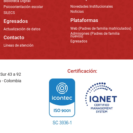
Biblioteca Digital
Novedades Institucionales
Psicoorientación escolar
Noticias
SILECS
Plataformas
Egresados
Web (Padres de familia matriculados)
Actualización de datos
Admisiones (Padres de familia
nuevos)
Contacto
Egresados
Líneas de atención
Certificación:
a Sur 43 a 92
a - Colombia